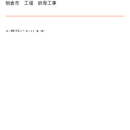
朝倉市 工場 鉄骨工事
お世話になります。
鍛冶工事や鉄骨工事等鳶工事を、福岡県から九州一円
で請け負っております古賀建です。
朝倉市 工場 鉄骨工事の施工写真になります。
お問い合わせお待ちしております！！
鉄骨工事